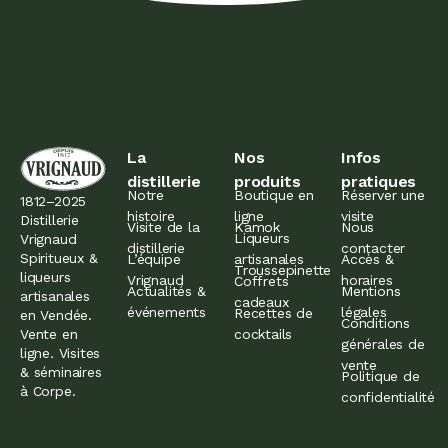
La
Nos
Infos
distillerie
produits
pratiques
Notre
Boutique en
Réserver une
1812–2025
histoire
ligne
visite
Distillerie
Visite de la
Kamok
Nous
Liqueurs
Vrignaud
distillerie
contacter
Spiritueux &
L’équipe
artisanales
Accès &
Troussepinette
liqueurs
Vrignaud
horaires
Coffrets
Actualités &
Mentions
artisanales
cadeaux
événements
légales
Recettes de
en Vendée.
Conditions
cocktails
Vente en
générales de
ligne. Visites
vente
& séminaires
Politique de
à Corpe.
confidentialité